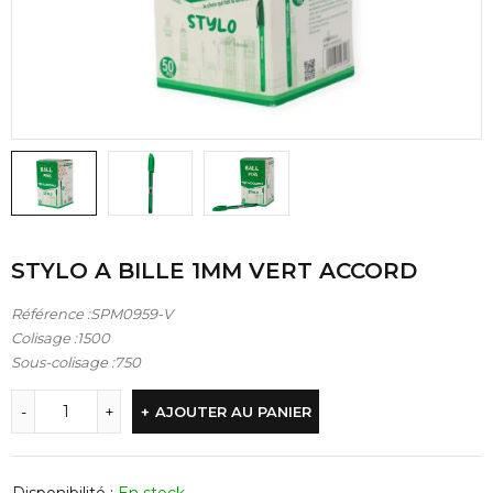
STYLO A BILLE 1MM VERT ACCORD
Référence :SPM0959-V
Colisage :1500
Sous-colisage :750
AJOUTER AU PANIER
Disponibilité :
En stock