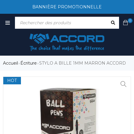
BANNIÈRE PROMOTIONNELLE
0
Accueil
Écriture
STYLO A BILLE 1MM MARRON ACCORD
›
›
HOT