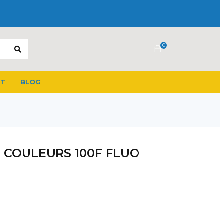
0
CT
BLOG
 5 COULEURS 100F FLUO