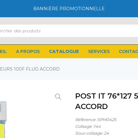
BANNIÈRE PROMOTIONNELLE
EIL
A PROPOS
CATALOGUE
SERVICES
CONTA
ULEURS 100F FLUO ACCORD
POST IT 76*127
ACCORD
Référence :SPM0425
Colisage :144
Sous-colisage :24