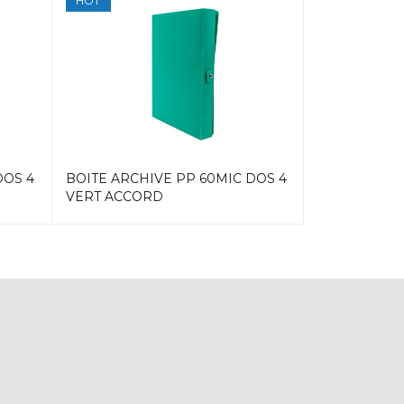
HOT
HOT
DOS 4
BOITE ARCHIVE PP 60MIC DOS 4
BOITE ARCH
VERT ACCORD
14 ROUGE 