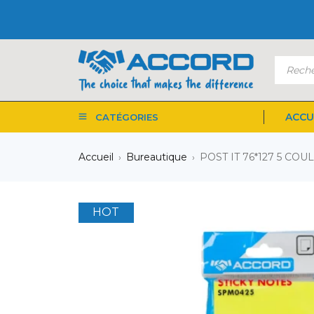
ACCU
CATÉGORIES
Accueil
Bureautique
POST IT 76*127 5 CO
›
›
HOT