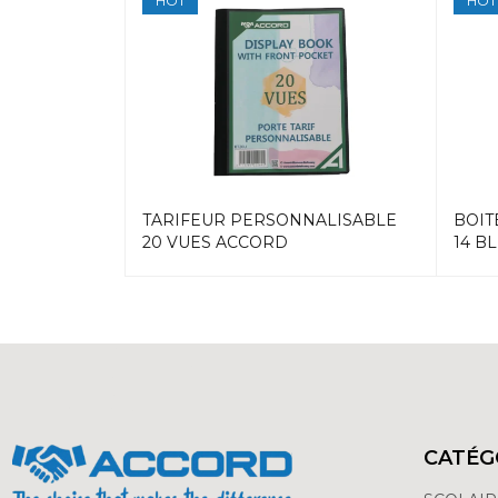
HOT
HOT
60MIC DOS
TARIFEUR PERSONNALISABLE
BOIT
20 VUES ACCORD
14 B
CATÉG