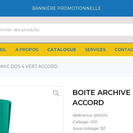
BANNIÈRE PROMOTIONNELLE
EIL
A PROPOS
CATALOGUE
SERVICES
CONTA
0MIC DOS 4 VERT ACCORD
BOITE ARCHIVE 
ACCORD
Référence :BAV04
Colisage :100
Sous-colisage :50