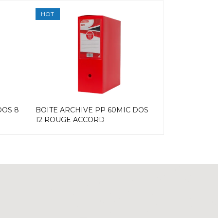
HOT
HOT
DOS 8
BOITE ARCHIVE PP 60MIC DOS
BOITE ARCH
12 ROUGE ACCORD
VERT ACCO