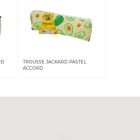
RD
TROUSSE JACKARD PASTEL
TROUSSE C
ACCORD