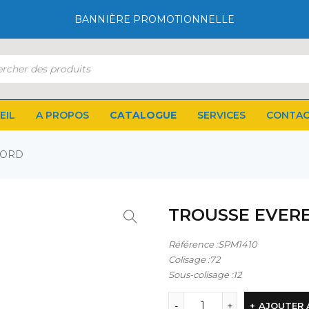
BANNIÈRE PROMOTIONNELLE
EIL
A PROPOS
CATALOGUE
SERVICES
CONTA
CORD
TROUSSE EVER
Référence :SPM1410
Colisage :72
Sous-colisage :12
AJOUTER 