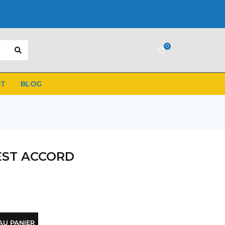
0
CT
BLOG
EST ACCORD
AU PANIER