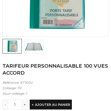
TARIFEUR PERSONNALISABLE 100 VUES
ACCORD
Référence :KT100U
Colisage :70
Sous-colisage :1
AJOUTER AU PANIER