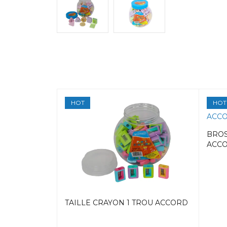
HOT
HOT
BROS
ACC
R -48- 8ML
TAILLE CRAYON 1 TROU ACCORD