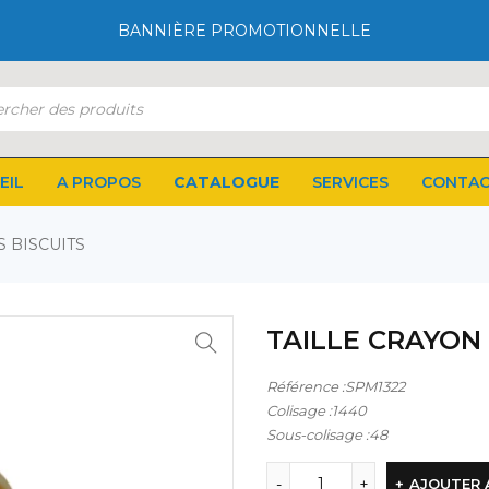
BANNIÈRE PROMOTIONNELLE
EIL
A PROPOS
CATALOGUE
SERVICES
CONTA
S BISCUITS
TAILLE CRAYON 
Référence :SPM1322
Colisage :1440
Sous-colisage :48
AJOUTER 