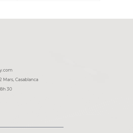
ry.com
2 Mars, Casablanca
18h 30