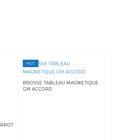
HOT
HOT
BROSSE TABLEAU MAGNETIQUE
GM ACCORD
ARROT
GOMME BLANC
ACCORD OF