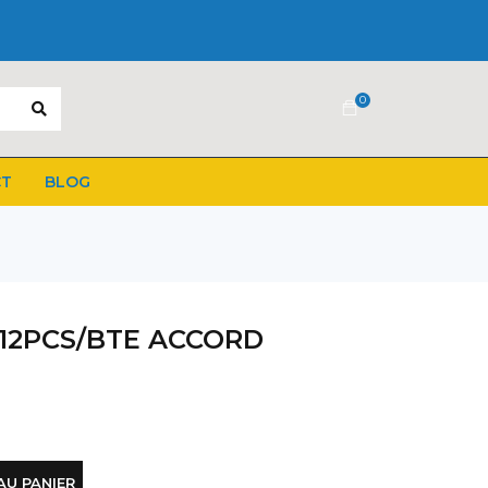
0
CT
BLOG
 12PCS/BTE ACCORD
AU PANIER