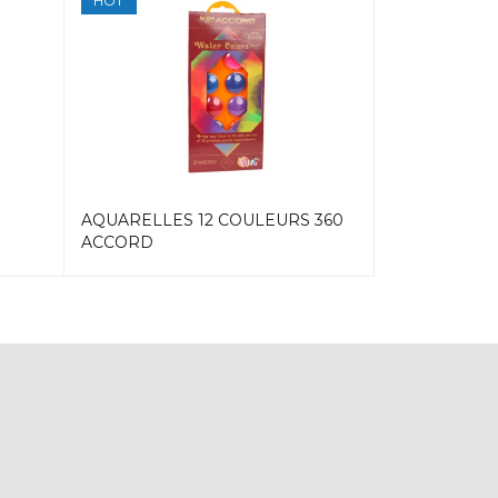
HOT
AQUARELLES 12 COULEURS 360
PINCEAUX N°
ACCORD
ACCORD