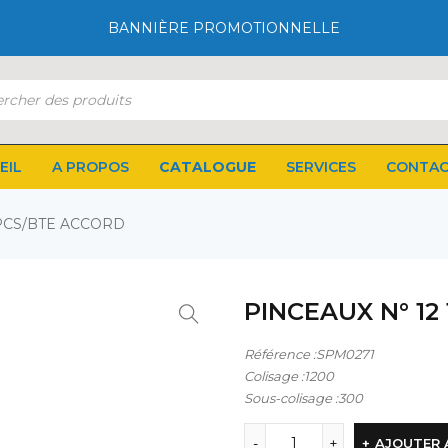
BANNIÈRE PROMOTIONNELLE
EIL
A PROPOS
CATALOGUE
SERVICES
CONTA
2PCS/BTE ACCORD
PINCEAUX N° 12
Référence :SPM0271
Colisage :1200
Sous-colisage :300
AJOUTER 