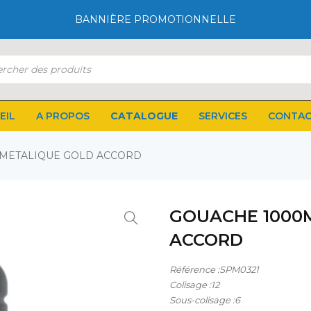
BANNIÈRE PROMOTIONNELLE
EIL
A PROPOS
CATALOGUE
SERVICES
CONTA
 METALIQUE GOLD ACCORD
GOUACHE 1000
ACCORD
Référence :SPM0321
Colisage :12
Sous-colisage :6