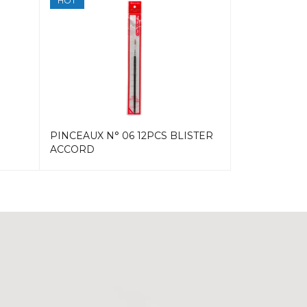
HOT
PINCEAUX N° 06 12PCS BLISTER
GOUACHE 25
ACCORD
PRESENTOI