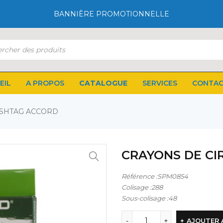
BANNIÈRE PROMOTIONNELLE
EIL
A PROPOS
CATALOGUE
SERVICES
CONTA
ASHTAG ACCORD
CRAYONS DE CI
Référence :SPM0854
Colisage :288
Sous-colisage :48
AJOUTER 