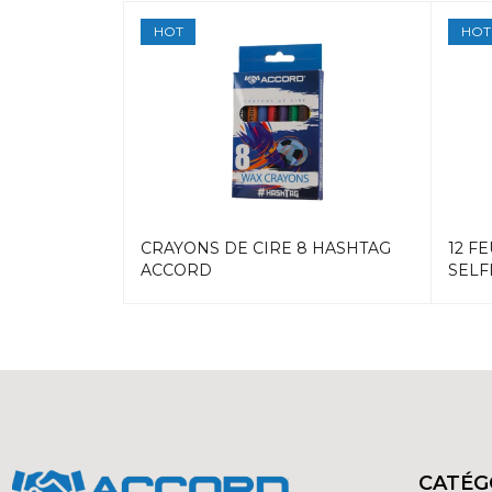
HOT
HOT
GE 12
CRAYONS DE CIRE 8 HASHTAG
12 F
ACCORD
SELF
CATÉG