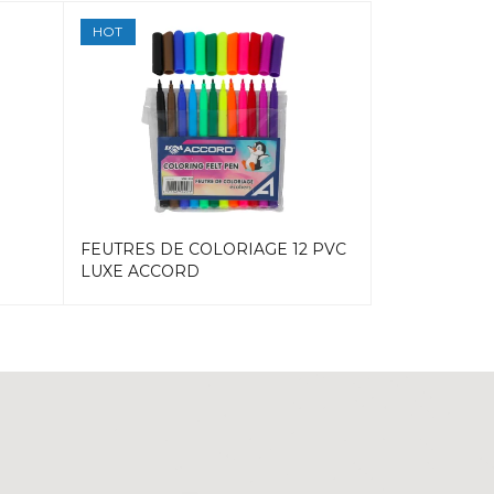
HOT
HOT
FEUTRES DE COLORIAGE 12 PVC
CRAYONS CO
LUXE ACCORD
POT ACCOR