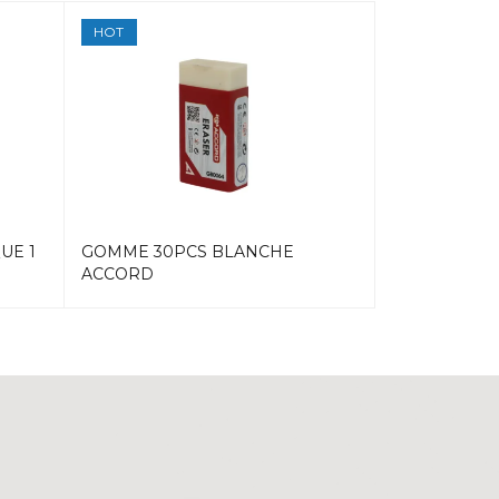
HOT
HOT
UE 1
GOMME 30PCS BLANCHE
TAILLE CRA
ACCORD
PYRAMIDE 