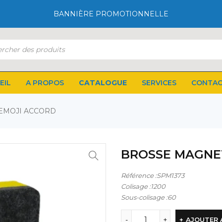
BANNIÈRE PROMOTIONNELLE
EIL
A PROPOS
CATALOGUE
SERVICES
CONTA
EMOJI ACCORD
BROSSE MAGNE
Référence :SPM1373
Colisage :1200
Sous-colisage :60
AJOUTER 